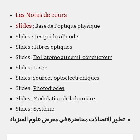
Les Notes de cours
Slides
:
Base de l'optique physique
Slides
: Les guides d'onde
Slides
:
Fibres optiques
Slides
:
De l'atome au semi-conducteur
Slides
: Laser
Slides
:
sources optoélectroniques
Slides
:
Photodiodes
Slides :
Modulation de la lumière
Slides
:
Système
تطور الاتصالات
محاضرة في معرض علوم الفيزياء